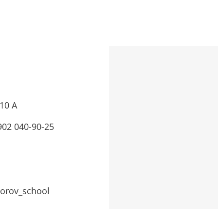
10 А
 902 040-90-25
dorov_school